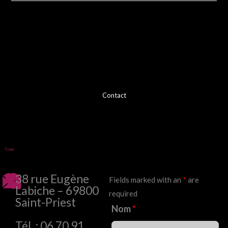
Contact
Ccom
38 rue Eugène
Fields marked with an
*
are
Labiche – 69800
required
Saint-Priest
Nom
*
Tél. : 06 70 91