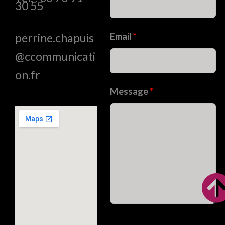
30 55
Email
*
perrine.chapuis
@ccommunicati
on.fr
Message
*